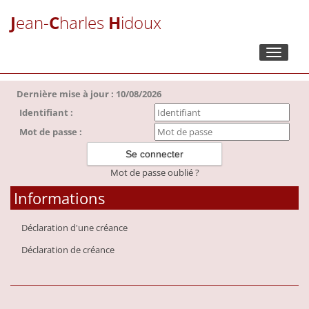
J
ean-
C
harles
H
idoux
Toggle
navigati
Dernière mise à jour : 10/08/2026
Identifiant :
Mot de passe :
Mot de passe oublié ?
Informations
Déclaration d'une créance
Déclaration de créance