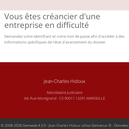
Vous êtes créancier d'une
entreprise en difficulté
Demandez votre identifiant et votre mot de passe afin d'accéder à des
informations spécifiques de l'état d'avancement du dossier.
Jean-Charles Hidoux
Mandataire Judiciaire
64, Rue Montgrand - CS 90011 13291 MARSEILLE
© 2008-2026 Gemweb 4.3.0
- Jean-Charles Hidoux utilise
Gemarcur ©
-
Données