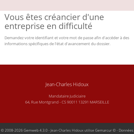
Vous êtes créancier d'une
entreprise en difficulté
Demandez votre identifiant et votre mot de passe afin d'accéder à des
informations spécifiques de l'état d'avancement du dossier.
Jean-Charles Hidoux
Mandataire Judiciaire
64, Rue Montgrand - CS 90011 13291 MARSEILLE
© 2008-2026 Gemweb 4.3.0
- Jean-Charles Hidoux utilise
Gemarcur ©
-
Données