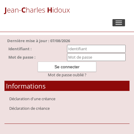
J
ean-
C
harles
H
idoux
Toggle
navigati
Dernière mise à jour : 07/08/2026
Identifiant :
Mot de passe :
Mot de passe oublié ?
Informations
Déclaration d'une créance
Déclaration de créance