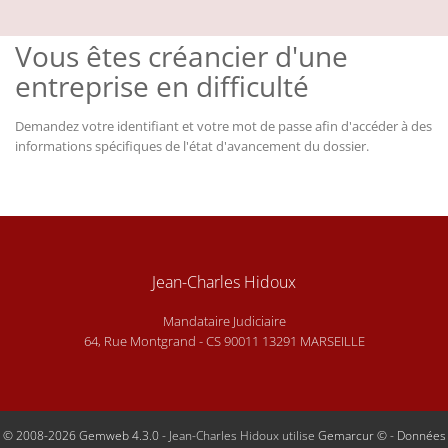
Vous êtes créancier d'une
entreprise en difficulté
Demandez votre identifiant et votre mot de passe afin d'accéder à des
informations spécifiques de l'état d'avancement du dossier.
Jean-Charles Hidoux
Mandataire Judiciaire
64, Rue Montgrand - CS 90011 13291 MARSEILLE
© 2008-2026 Gemweb 4.3.0
- Jean-Charles Hidoux utilise
Gemarcur ©
-
Données