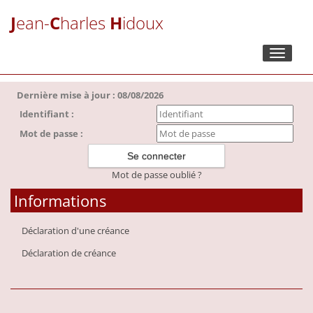
J
ean-
C
harles
H
idoux
Toggle
navigati
Dernière mise à jour : 08/08/2026
Identifiant :
Mot de passe :
Mot de passe oublié ?
Informations
Déclaration d'une créance
Déclaration de créance