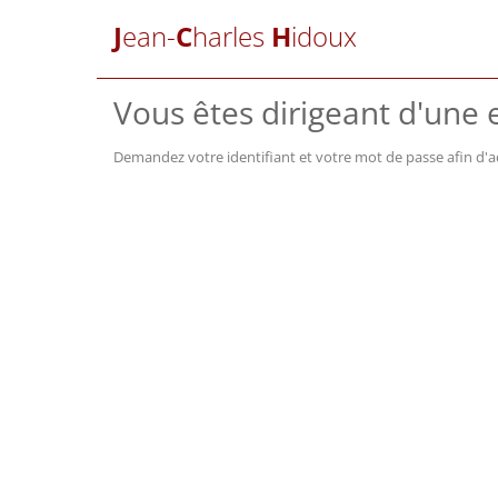
J
ean-
C
harles
H
idoux
Vous êtes dirigeant d'une e
Demandez votre identifiant et votre mot de passe afin d'a