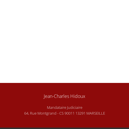
Jean-Charles Hidoux
Mandataire Judiciaire
64, Rue Montgrand - CS 90011 13291 MARSEILLE