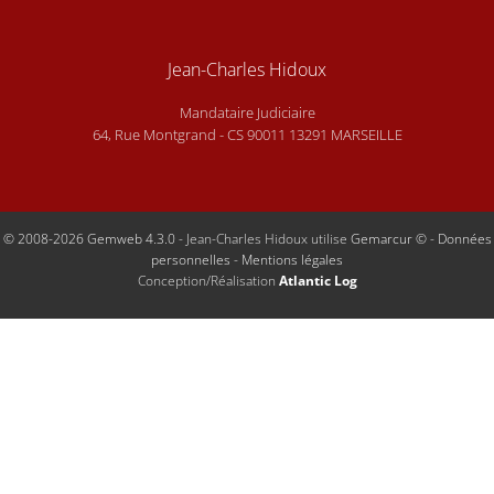
Jean-Charles Hidoux
Mandataire Judiciaire
64, Rue Montgrand - CS 90011 13291 MARSEILLE
© 2008-2026 Gemweb 4.3.0
- Jean-Charles Hidoux utilise
Gemarcur ©
-
Données
personnelles
-
Mentions légales
Conception/Réalisation
Atlantic Log