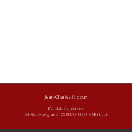
Jean-Charles Hidoux
Mandataire Judiciaire
64, Rue Montgrand - CS 90011 13291 MARSEILLE