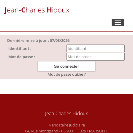
J
ean-
C
harles
H
idoux
Toggle
navigati
Dernière mise à jour : 07/08/2026
Identifiant :
Mot de passe :
Mot de passe oublié ?
Jean-Charles Hidoux
Mandataire Judiciaire
64, Rue Montgrand - CS 90011 13291 MARSEILLE