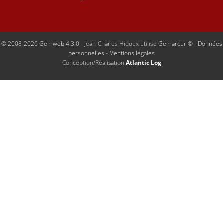
© 2008-2026 Gemweb 4.3.0
- Jean-Charles Hidoux utilise
Gemarcur ©
-
Données
personnelles
-
Mentions légales
Conception/Réalisation
Atlantic Log