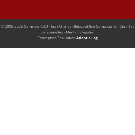
© 2008-2026 Gemweb 4.3.0
- Jean-Charles Hidoux utilise
Gemarcur ©
-
Données
personnelles
-
Mentions légales
Conception/Réalisation
Atlantic Log