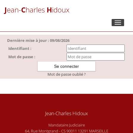
J
ean-
C
harles
H
idoux
Toggle
navigati
Dernière mise à jour : 09/08/2026
Identifiant :
Mot de passe :
Mot de passe oublié ?
Jean-Charles Hidoux
Mandataire Judiciaire
64, Rue Montgrand - CS 90011 13291 MARSEILLE