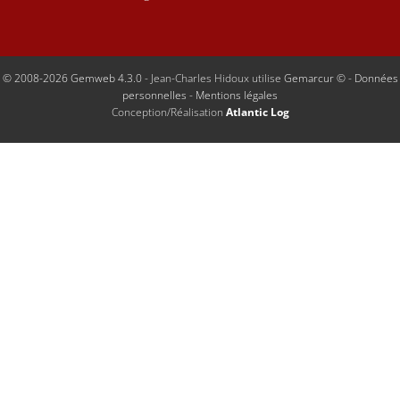
© 2008-2026 Gemweb 4.3.0
- Jean-Charles Hidoux utilise
Gemarcur ©
-
Données
personnelles
-
Mentions légales
Conception/Réalisation
Atlantic Log