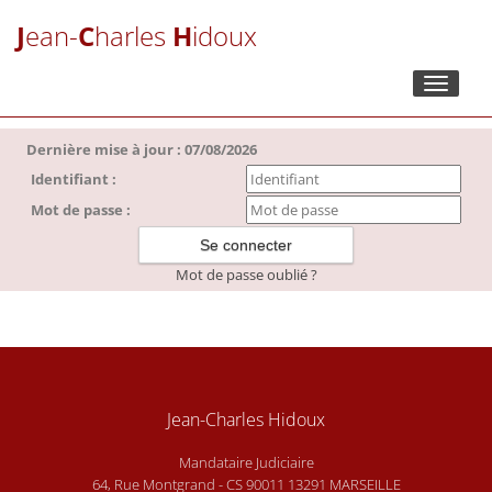
J
ean-
C
harles
H
idoux
Toggle
navigati
Dernière mise à jour : 07/08/2026
Identifiant :
Mot de passe :
Mot de passe oublié ?
Jean-Charles Hidoux
Mandataire Judiciaire
64, Rue Montgrand - CS 90011 13291 MARSEILLE