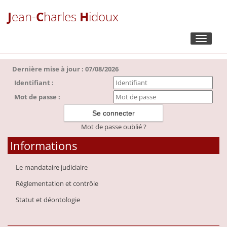
J
ean-
C
harles
H
idoux
Toggle
navigati
Dernière mise à jour : 07/08/2026
Identifiant :
Mot de passe :
Mot de passe oublié ?
Informations
Le mandataire judiciaire
Réglementation et contrôle
Statut et déontologie