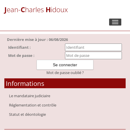
J
ean-
C
harles
H
idoux
Toggle
navigati
Dernière mise à jour : 06/08/2026
Identifiant :
Mot de passe :
Mot de passe oublié ?
Informations
Le mandataire judiciaire
Réglementation et contrôle
Statut et déontologie