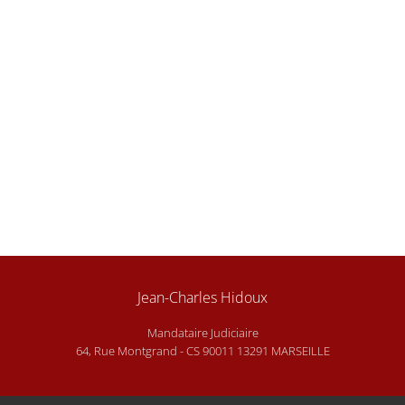
Jean-Charles Hidoux
Mandataire Judiciaire
64, Rue Montgrand - CS 90011 13291 MARSEILLE