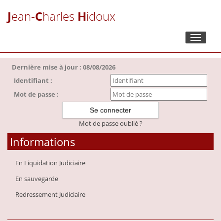
J
ean-
C
harles
H
idoux
Toggle
navigati
Dernière mise à jour : 08/08/2026
Identifiant :
Mot de passe :
Mot de passe oublié ?
Informations
En Liquidation Judiciaire
En sauvegarde
Redressement Judiciaire