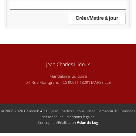
Jean-Charles Hidoux
Mandataire Judiciaire
64, Rue Montgrand - CS 90011 13291 MARSEILLE
© 2008-2026 Gemweb 4.3.0
- Jean-Charles Hidoux utilise
Gemarcur ©
-
Données
personnelles
-
Mentions légales
Conception/Réalisation
Atlantic Log