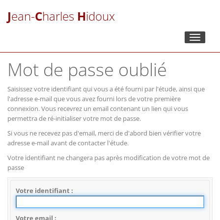
J
ean-
C
harles
H
idoux
Toggle
navigati
Mot de passe oublié
Saisissez votre identifiant qui vous a été fourni par l'étude, ainsi que
l'adresse e-mail que vous avez fourni lors de votre première
connexion. Vous recevrez un email contenant un lien qui vous
permettra de ré-initialiser votre mot de passe.
Si vous ne recevez pas d'email, merci de d'abord bien vérifier votre
adresse e-mail avant de contacter l'étude.
Votre identifiant ne changera pas après modification de votre mot de
passe
Votre identifiant
Votre email